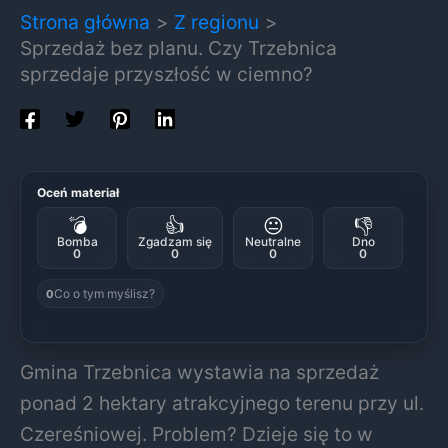
Strona główna
Z regionu
Sprzedaż bez planu. Czy Trzebnica
sprzedaje przyszłość w ciemno?
Oceń materiał
💣
👍
😐
👎
Bomba
Zgadzam się
Neutralne
Dno
0
0
0
0
Co o tym myślisz?
0
Gmina Trzebnica wystawia na sprzedaż
ponad 2 hektary atrakcyjnego terenu przy ul.
Czereśniowej. Problem? Dzieje się to w