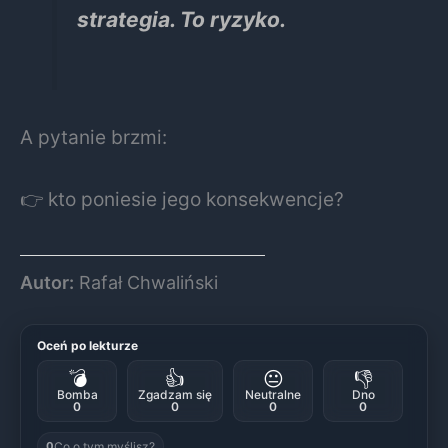
strategia. To ryzyko.
A pytanie brzmi:
👉 kto poniesie jego konsekwencje?
Autor:
Rafał Chwaliński
Oceń po lekturze
💣
👍
😐
👎
Bomba
Zgadzam się
Neutralne
Dno
0
0
0
0
Co o tym myślisz?
0