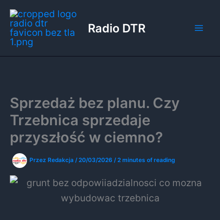
Przejdź
do
Radio DTR
treści
Sprzedaż bez planu. Czy
Trzebnica sprzedaje
przyszłość w ciemno?
Przez
Redakcja
/
20/03/2026
/
2 minutes of reading