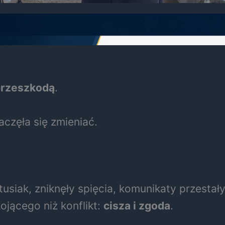
 przeszkodą
.
aczęła się zmieniać.
siak, zniknęły spięcia, komunikaty przestały 
ojącego niż konflikt:
cisza i zgoda
.