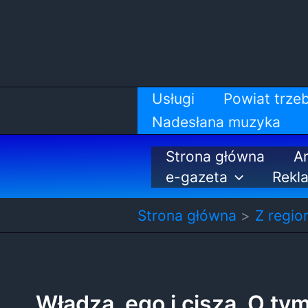
Przejdź
do
treści
Usługi
Powiat trzeb
Nadesłana muzyka
Strona główna
Ar
e-gazeta
Rekl
Strona główna
Z regio
Władza, ego i cisza. O ty