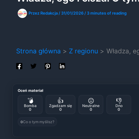
Przez
Redakcja
/
31/01/2026
/
3 minutes of reading
Strona główna
Z regionu
Władza, eg
Oceń materiał
💣
👍
😐
👎
Bomba
Zgadzam się
Neutralne
Dno
0
0
0
0
Co o tym myślisz?
0