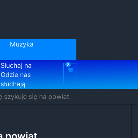
Muzyka
Słuchaj na
Gdzie nas
słuchają
ę szykuje się na powiat
a powiat