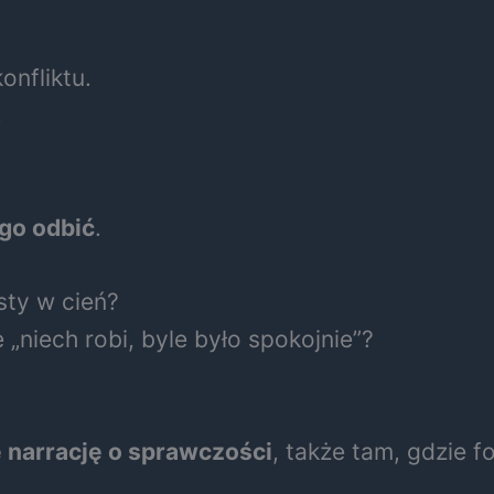
onfliktu.
.
ego odbić
.
sty w cień?
„niech robi, byle było spokojnie”?
e narrację o sprawczości
, także tam, gdzie fo