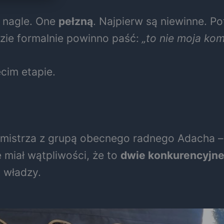
ę nagle. One
pełzną
. Najpierw są niewinne. P
zie formalnie powinno paść:
„to nie moja ko
cim etapie.
burmistrza z grupą obecnego radnego Adacha –
 miał wątpliwości, że to
dwie konkurencyjne
u władzy.