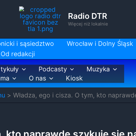
Radio DTR
Więcej niż lokalnie
nicki i sąsiedztwo
Wrocław i Dolny Śląsk
Od redakcji
tykuły
Podcasty
Muzyka
ama
O nas
Kiosk
nu
Władza, ego i cisza. O tym, kto naprawd
m, kto naprawdę szykuje się n