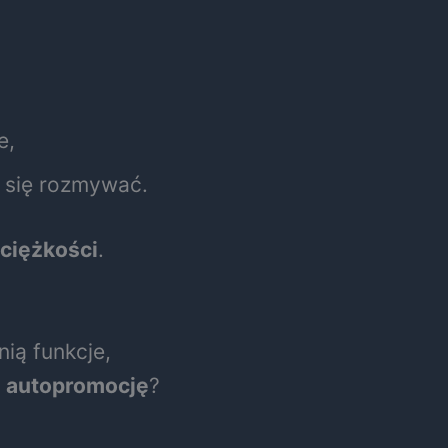
e,
ą się rozmywać.
 ciężkości
.
nią funkcje,
 i autopromocję
?