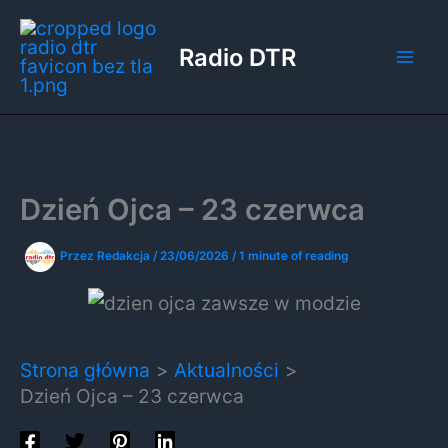
Przejdź
do
Radio DTR
treści
Dzień Ojca – 23 czerwca
Przez
Redakcja
/
23/06/2026
/
1 minute of reading
Strona główna
Aktualności
Dzień Ojca – 23 czerwca