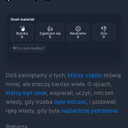
Oceń materiał
💣
👍
😐
👎
Bomba
Zgadzam się
Neutralne
Dno
0
0
0
0
Co o tym myślisz?
0
Dziś pamiętamy o tych,
którzy często
mówią
mniej, ale znaczą bardzo wiele. O ojcach,
którzy byli obok
, wspierali, uczyli, milczeli
wtedy, gdy trzeba
było milczeć
, i podawali
rękę wtedy, gdy była
najbardziej potrzebna
.
Reklama