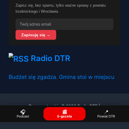
Zapisz się, bez spamu, tylko ważne sprawy z powiatu
trzebnickiego i Wrocławia.
Zapisuję się →
Radio DTR
Budżet się zgadza. Gmina stoi w miejscu
Prawa autorskie © 2026 Radio DTR |
🎧
📰
📍
Podcast
E-gazeta
Powiat DTR