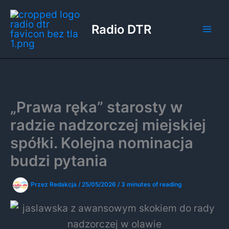
Przejdź
do
Radio DTR
treści
„Prawa ręka” starosty w
radzie nadzorczej miejskiej
spółki. Kolejna nominacja
budzi pytania
Przez
Redakcja
/
25/05/2026
/
3 minutes of reading