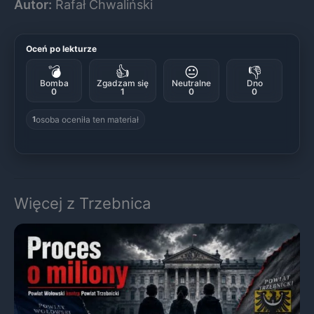
Autor:
Rafał Chwaliński
Oceń po lekturze
💣
👍
😐
👎
Bomba
Zgadzam się
Neutralne
Dno
0
1
0
0
osoba oceniła ten materiał
1
Więcej z Trzebnica