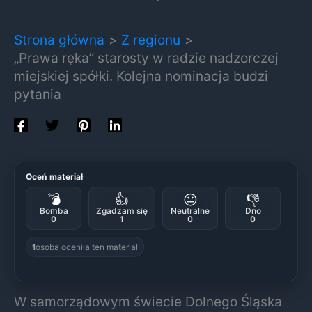
Strona główna
Z regionu
„Prawa ręka” starosty w radzie nadzorczej
miejskiej spółki. Kolejna nominacja budzi
pytania
Oceń materiał
💣
👍
😐
👎
Bomba
Zgadzam się
Neutralne
Dno
0
1
0
0
osoba oceniła ten materiał
1
W samorządowym świecie Dolnego Śląska